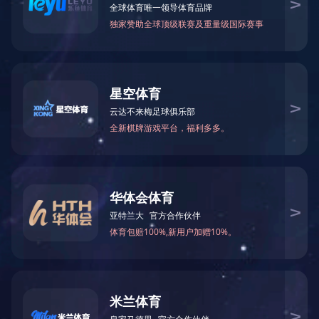
定血清中相具
问：体检发现肿瘤标志物结果异常升高怎么办?
它是一种上皮性卵巢癌相关抗原，是上皮性卵巢癌诊断、分期、预
1、首先建议复查异常项目。排除因试剂、检测方法、人员或者机
后判断和疗效监测的指标。其它恶性肿瘤患者CA125的水平也可明
器误差导致的异常，排除假阳性；
显的升高，而非恶性肿瘤疾病如女性盆腔炎、子宫内膜异位症、内
2、其次，复查结果如再次增高，就需要仔细甄别哪些项目高？增
2023/11/13
查看详情
膜炎、子宫肌瘤、宫颈炎、妊娠、慢性肝炎、急慢性胰腺炎、肾功
高程度如何？建议去肿瘤专科有经验的医生咨询。诸多肿瘤标志
能衰竭和自身免疫疾病等，CA125的水平可出现轻度升高。
物，项目繁多，每个项目增高意义不尽相同，且临床复杂情况绝不
问：检测25羟基维生素D 有何重要意义？
本试剂盒用于浆液性卵巢癌患者的辅助诊断、疗效评价及动态监测
是“AFP就是肝癌，CA125就是卵巢癌”，这么简单。
1、25-羟基维生素D是应在血中被检测的代谢物，由于它是人体内
疾病进展。
维生素D的主要储存形式，通过检测它可以确定总维生素D的情
况。
【适用仪器】 厦门天众达科技股份有限公司生产的ECLIA-IIS型号
2023/11/13
查看详情
2、维生素D对人体健康都具有重要的意义，它可以减缓炎症，调
化学发光分析仪。
控免疫系统功能以及帮助控制血糖水平。
【储存条件及有效期】 本品在2～8℃下储存，有效期为一年。
3、维持充足水平的维生素D是预防某些癌症、糖尿病、多发性硬
【样本要求】病人标本无需特殊处理，采用常规医用技术收集全血
Copyright 2018 华体会官方端网站登录入口-华体会（中国）技术 All Rights Reserved 京ICP备
化病、心血管疾病、中风和其他的健康问题的关键因素之一。此外
标本，离心分离后吸取血清用于检测。
17011763号-2
维生素D还可用于高血压的治疗过程中。
【预期用途】 本试剂盒用于体外定量检测人血清中肿瘤相关抗原
开云体育-开云体育(中国)官方网站
华体会网页版页面登录-华体会(中国)
爱游戏最新
4、主要可应用在妇产科、儿科、中老年科、骨科、内分泌科等。
CA125的含量。
官网_爱游戏(中国)
米兰网页版-米兰milan中国
HTH.COM-华体会(中国)
爱游戏app官
网-爱游戏app官网登录入口
金年会平台-金年会(中国)一站式服务平台
hth华体网页版
登录入口-华体(中国)
华体会体育-华体会体育·(中国)官方网站
华体会官方版网站登录
入口-华体会(中国)