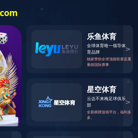
EN
关于
投资者关系
公司介绍