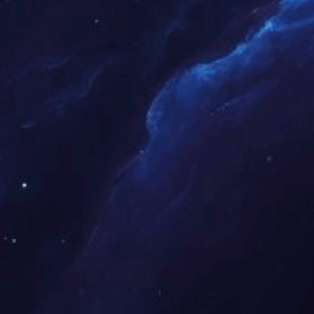
华科泰人将谨守“诚恳、务实、负责”的核心价值观，持续创新并
产品和服务，努力为实现体外诊断领域龙头企业的目标而奋斗！