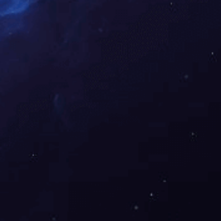
严守产品品质，不断推出更加有竞争力的