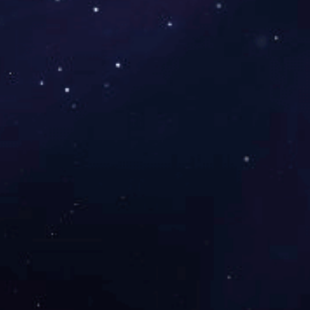
企业价值观
对健康事实负责
企业哲学
以质量稳定建树品牌
以技术创新谋求发展