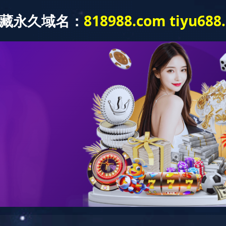
入口-华体会（中国）
产品
问答
新闻
/
公司介绍
入口-华体