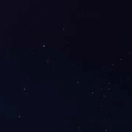
企业宗旨
领衔创新科技 产品稳定如一
企业目标
成为体外诊断产品的技术领航者